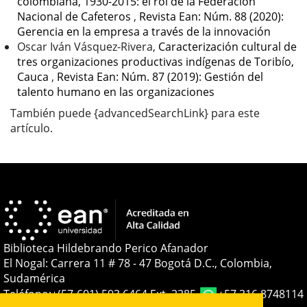
colombiana, 1930-2015: el rol de la Federación
Nacional de Cafeteros
,
Revista Ean: Núm. 88 (2020):
Gerencia en la empresa a través de la innovación
Oscar Iván Vásquez-Rivera,
Caracterización cultural de
tres organizaciones productivas indígenas de Toribío,
Cauca
,
Revista Ean: Núm. 87 (2019): Gestión del
talento humano en las organizaciones
También puede {advancedSearchLink} para este
artículo.
Biblioteca Hildebrando Perico Afanador
El Nogal: Carrera 11 # 78 - 47 Bogotá D.C., Colombia,
Sudamérica
Teléfono:
+(57-601) 593 6464 Ext. 2285
+57 316 8748114