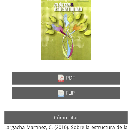
lateral
del
artículo
PDF
FLIP
Cómo citar
Largacha Martínez, C. (2010). Sobre la estructura de la