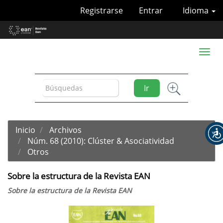
Navegación
Registrarse
Entrar
Idioma
principal
Contenido
principal
Barra
Toggl
lateral
naviga
Ir
Inicio
Archivos
Núm. 68 (2010): Clúster & Asociatividad
Otros
Sobre la estructura de la Revista EAN
Sobre la estructura de la Revista EAN
Barra