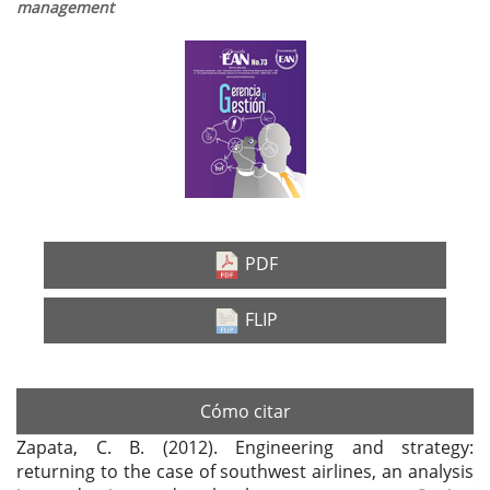
management
Barra
lateral
del
artículo
PDF
FLIP
Cómo citar
Zapata, C. B. (2012). Engineering and strategy:
returning to the case of southwest airlines, an analysis