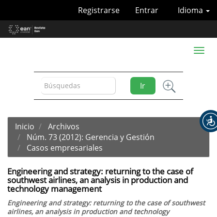
Navegación
Registrarse
Entrar
Idioma
principal
Contenido
principal
Barra
Toggl
lateral
naviga
Ir
Inicio
Archivos
Núm. 73 (2012): Gerencia y Gestión
Casos empresariales
Engineering and strategy: returning to the case of
southwest airlines, an analysis in production and
technology management
Engineering and strategy: returning to the case of southwest
airlines, an analysis in production and technology