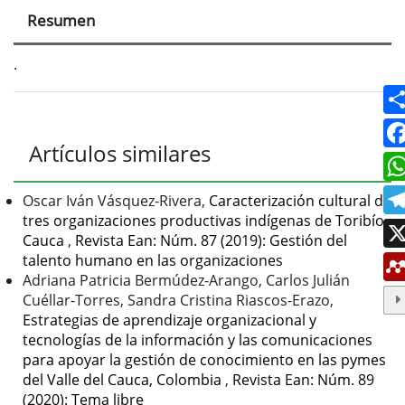
principal
Resumen
del
artículo
.
Detalles
Artículos similares
del
artículo
Oscar Iván Vásquez-Rivera,
Caracterización cultural de
tres organizaciones productivas indígenas de Toribío,
Cauca
,
Revista Ean: Núm. 87 (2019): Gestión del
talento humano en las organizaciones
Adriana Patricia Bermúdez-Arango, Carlos Julián
Cuéllar-Torres, Sandra Cristina Riascos-Erazo,
Estrategias de aprendizaje organizacional y
tecnologías de la información y las comunicaciones
para apoyar la gestión de conocimiento en las pymes
del Valle del Cauca, Colombia
,
Revista Ean: Núm. 89
(2020): Tema libre