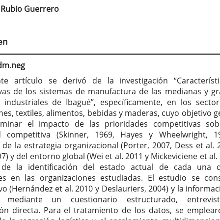
Rubio Guerrero
tenido
cipal
en
culo
adm.neg
te artículo se derivó de la investigación “Característ
vas de los sistemas de manufactura de las medianas y g
industriales de Ibagué”, específicamente, en los secto
nes, textiles, alimentos, bebidas y maderas, cuyo objetivo g
rminar el impacto de las prioridades competitivas so
d competitiva (Skinner, 1969, Hayes y Wheelwright, 1
 de la estrategia organizacional (Porter, 2007, Dess et al. 
7) y del entorno global (Wei et al. 2011 y Mickeviciene et al.
 de la identificación del estado actual de cada una 
es en las organizaciones estudiadas. El estudio se con
vo (Hernández et al. 2010 y Deslauriers, 2004) y la informac
ó mediante un cuestionario estructurado, entrevis
ón directa. Para el tratamiento de los datos, se emplear