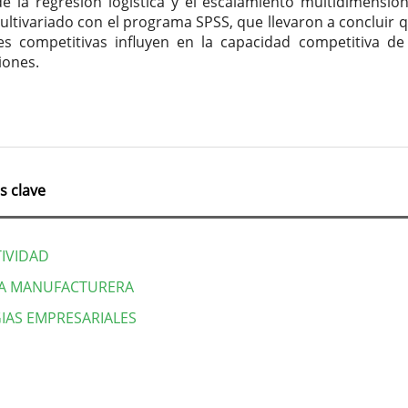
de la regresión logística y el escalamiento multidimension
multivariado con el programa SPSS, que llevaron a concluir q
es competitivas influyen en la capacidad competitiva de
iones.
s clave
IVIDAD
IA MANUFACTURERA
IAS EMPRESARIALES
lles