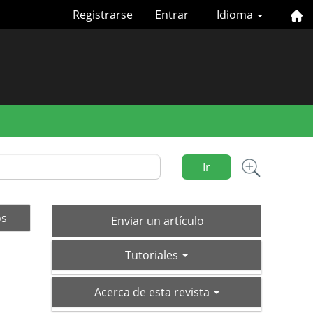
Registrarse
Entrar
Idioma
Ir
Enviar
os
Enviar un artículo
un
tutoriales
artículo
Tutoriales
acerca-
Acerca de esta revista
de