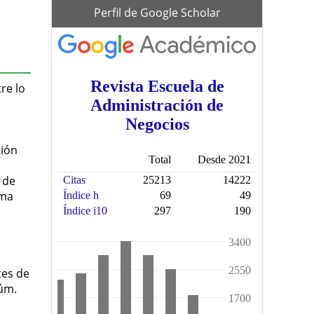
scholar
Perfil de Google Scholar
re lo
tión
 de
ema
tes de
Núm.