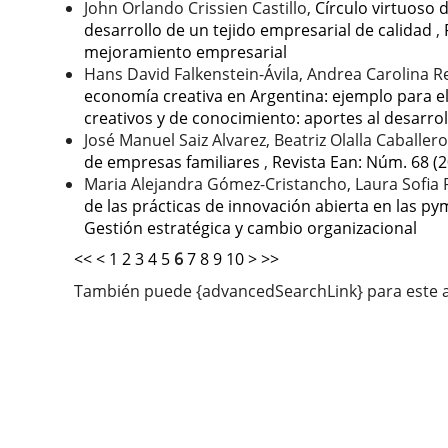
John Orlando Crissien Castillo,
Círculo virtuoso 
desarrollo de un tejido empresarial de calidad
,
mejoramiento empresarial
Hans David Falkenstein-Ávila, Andrea Carolina
economía creativa en Argentina: ejemplo para 
creativos y de conocimiento: aportes al desarr
José Manuel Saiz Alvarez, Beatriz Olalla Caballer
de empresas familiares
,
Revista Ean: Núm. 68 (2
Maria Alejandra Gómez-Cristancho, Laura Sofia 
de las prácticas de innovación abierta en las 
Gestión estratégica y cambio organizacional
<<
<
1
2
3
4
5
6
7
8
9
10
>
>>
También puede {advancedSearchLink} para este a