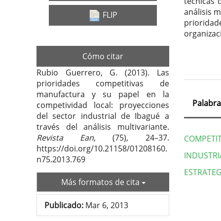
técnicas 
análisis 
FLIP
prioridad
organizac
Cómo citar
Rubio Guerrero, G. (2013). Las
prioridades competitivas de
manufactura y su papel en la
Palabra
competividad local: proyecciones
del sector industrial de Ibagué a
través del análisis multivariante.
Revista Ean
, (75), 24–37.
COMPETIT
https://doi.org/10.21158/01208160.
INDUSTR
n75.2013.769
ESTRATEG
Más formatos de cita
Deta
Publicado:
Mar 6, 2013
del