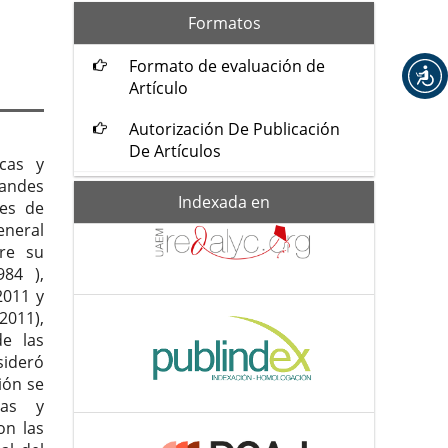
formatos
Formatos
Formato de evaluación de
Artículo
Autorización De Publicación
De Artículos
icas y
randes
Indexada-
Indexada en
res de
de
eneral
bre su
984 ),
2011 y
 2011),
de las
sideró
ión se
tas y
on las