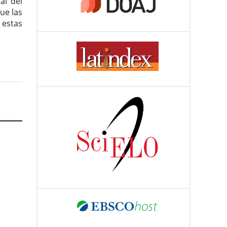
al del
ue las
 estas