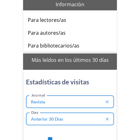
Información
Para lectores/as
Para autores/as
Para bibliotecarios/as
mas_vistos
Más leídos en los últimos 30 días