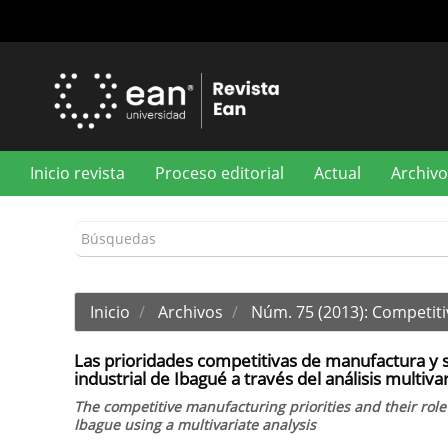
Navegación
principal
Contenido
principal
Barra
lateral
Inicio revista
Proceso editorial
Actual
Archivo
Inicio
Archivos
Núm. 75 (2013): Competiti
Las prioridades competitivas de manufactura y s
industrial de Ibagué a través del análisis multiva
The competitive manufacturing priorities and their role 
Ibague using a multivariate analysis