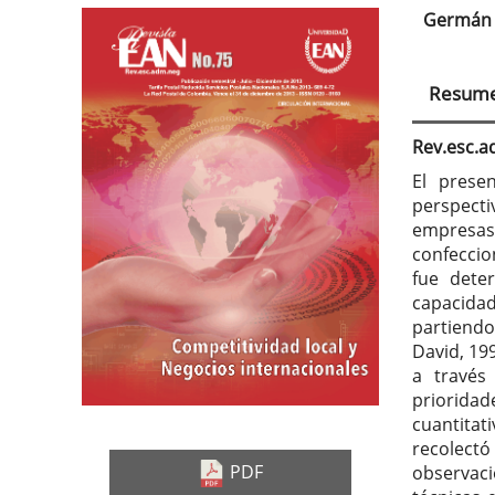
Germán 
Barra
Con
lateral
prin
Resum
del
del
artículo
artí
Rev.esc.
El presen
perspecti
empresas 
confeccio
fue dete
capacida
partiendo
David, 199
a través
prioridad
cuantitati
recolect
PDF
observaci