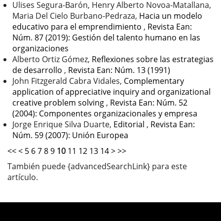
Ulises Segura-Barón, Henry Alberto Novoa-Matallana,
Maria Del Cielo Burbano-Pedraza,
Hacia un modelo
educativo para el emprendimiento
,
Revista Ean:
Núm. 87 (2019): Gestión del talento humano en las
organizaciones
Alberto Ortiz Gómez,
Reflexiones sobre las estrategias
de desarrollo
,
Revista Ean: Núm. 13 (1991)
John Fitzgerald Cabra Vidales,
Complementary
application of appreciative inquiry and organizational
creative problem solving
,
Revista Ean: Núm. 52
(2004): Componentes organizacionales y empresa
Jorge Enrique Silva Duarte,
Editorial
,
Revista Ean:
Núm. 59 (2007): Unión Europea
<<
<
5
6
7
8
9
10
11
12
13
14
>
>>
También puede {advancedSearchLink} para este
artículo.