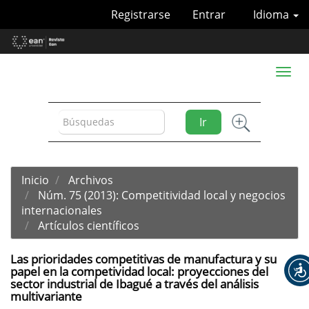
Navegación
Registrarse
Entrar
Idioma
principal
Contenido
principal
Barra
Toggl
lateral
naviga
Ir
Inicio
Archivos
Núm. 75 (2013): Competitividad local y negocios
internacionales
Artículos científicos
Las prioridades competitivas de manufactura y su
papel en la competividad local: proyecciones del
sector industrial de Ibagué a través del análisis
multivariante