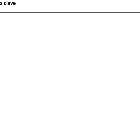
s clave
lles
culo