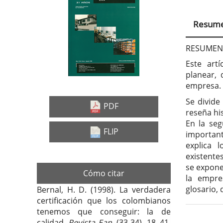
Barra
Con
lateral
prin
Resum
del
del
artículo
artí
RESUMEN
Este art
planear, 
empresa.
Se divide
PDF
reseña hi
En la seg
FLIP
important
explica 
existentes
se expone
Cómo citar
la empre
glosario, 
Bernal, H. D. (1998). La verdadera
certificación que los colombianos
tenemos que conseguir: la de
calidad.
Revista Ean
, (33-34), 18–41.