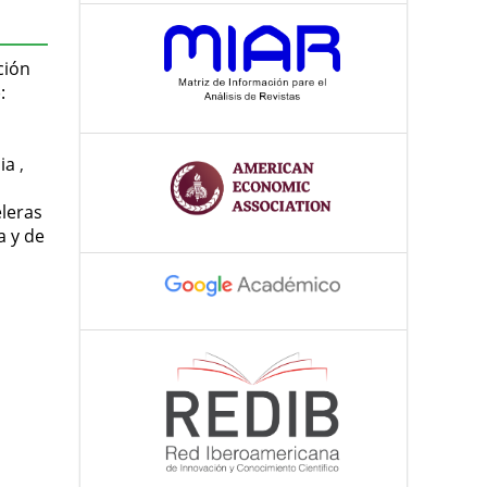
ción
:
bia
,
eleras
a y de