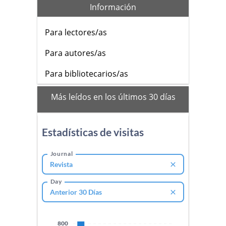
Información
Para lectores/as
Para autores/as
Para bibliotecarios/as
mas_vistos
Más leídos en los últimos 30 días