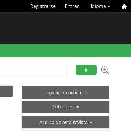
Registrarse
Entrar
Idioma
Ir
Enviar
Enviar un artículo
un
tutoriales
artículo
Tutoriales
acerca-
Acerca de esta revista
de