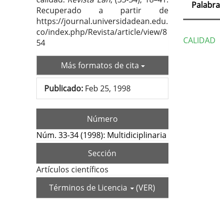
Palabra
Recuperado a partir de
https://journal.universidadean.edu.
co/index.php/Revista/article/view/8
CALIDAD
54
Deta
Más formatos de cita
del
Publicado:
Feb 25, 1998
artí
Número
Núm. 33-34 (1998): Multidiciplinaria
Sección
Artículos científicos
Términos de Licencia
(VER)