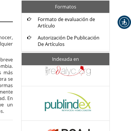
formatos
Formatos
Formato de evaluación de
Artículo
nocer,
Autorización De Publicación
lquier
De Artículos
Indexada-
Indexada en
 breve
de
ombia.
os más
era se
ormas
lmente
ad. En
ye un
s.