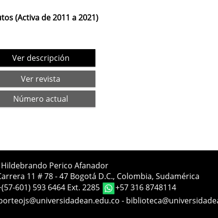
tos (Activa de 2011 a 2021)
Ver descripción
Ver revista
Número actual
a Hildebrando Perico Afanador
Carrera 11 # 78 - 47 Bogotá D.C., Colombia, Sudamérica
+(57-601) 593 6464 Ext. 2285
+57 316 8748114
porteojs@universidadean.edu.co
-
biblioteca@universidade