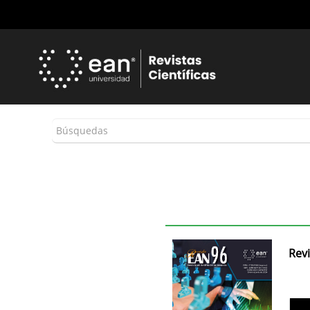
Navegación
principal
Contenido
principal
Barra
lateral
Rev