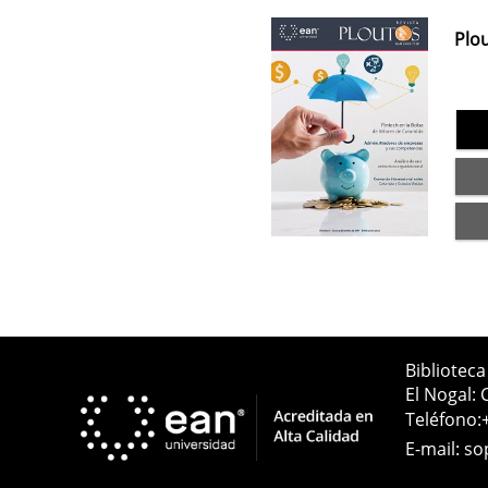
Plou
Bibliotec
El Nogal: 
Teléfono:
E-mail:
so