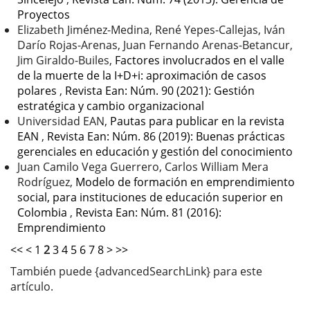
Proyectos
Elizabeth Jiménez-Medina, René Yepes-Callejas, Iván
Darío Rojas-Arenas, Juan Fernando Arenas-Betancur,
Jim Giraldo-Builes,
Factores involucrados en el valle
de la muerte de la I+D+i: aproximación de casos
polares
,
Revista Ean: Núm. 90 (2021): Gestión
estratégica y cambio organizacional
Universidad EAN,
Pautas para publicar en la revista
EAN
,
Revista Ean: Núm. 86 (2019): Buenas prácticas
gerenciales en educación y gestión del conocimiento
Juan Camilo Vega Guerrero, Carlos William Mera
Rodríguez,
Modelo de formación en emprendimiento
social, para instituciones de educación superior en
Colombia
,
Revista Ean: Núm. 81 (2016):
Emprendimiento
<<
<
1
2
3
4
5
6
7
8
>
>>
También puede {advancedSearchLink} para este
artículo.