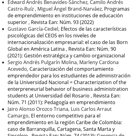
Edward Andrés Benavides-Sánchez, Camilo Andrés
Castro-Ruíz , Miguel Ángel Brand-Narváez,
Programas
de emprendimiento en instituciones de educación
superior
,
Revista Ean: Núm. 93 (2022)
Gustavo García-Cediel,
Efectos de las características
psicológicas del CEOS en los niveles de
internacionalización empresarial: el caso de las Born
Global en América Latina
,
Revista Ean: Núm. 90
(2021): Gestión estratégica y cambio organizacional
Sergio Andrés Pulgarín Molina, Marleny Cardona
Acevedo,
Caracterización del comportamiento
emprendedor para los estudiantes de administración
de la Universidad Nacional = Characterization of the
enterpreneurial behavior of business administration
students at Universidad del Rosario
,
Revista Ean:
Núm. 71 (2011): Pedagogía en emprendimiento
Jairo Alonso Orozco Triana, Luis Carlos Arraut
Camargo,
El entorno competitivo para el
emprendimiento en la región Caribe de Colombia:
caso de Barranquilla, Cartagena, Santa Marta y
Sincelejo
,
Revista Ean: Núm. 74 (2013): Gerencia de