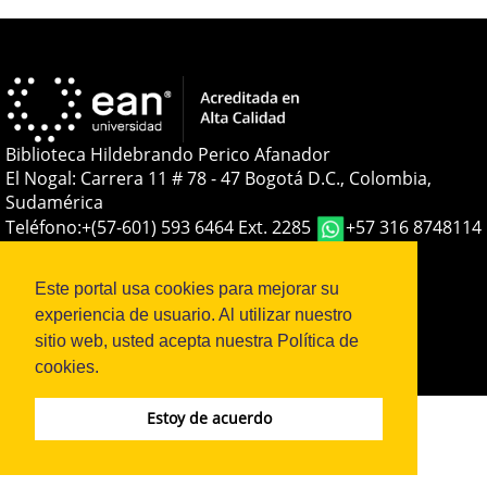
Biblioteca Hildebrando Perico Afanador
El Nogal: Carrera 11 # 78 - 47 Bogotá D.C., Colombia,
Sudamérica
Teléfono:
+(57-601) 593 6464 Ext. 2285
+57 316 8748114
E-mail:
soporteojs@universidadean.edu.co
-
biblioteca@universidadean.edu.co
Este portal usa cookies para mejorar su
experiencia de usuario. Al utilizar nuestro
sitio web, usted acepta nuestra Política de
Sistema OJS - Metabiblioteca |
cookies.
Estoy de acuerdo