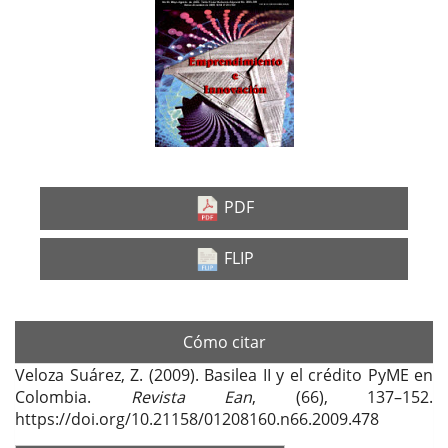
lateral
del
artículo
PDF
FLIP
Cómo citar
Veloza Suárez, Z. (2009). Basilea II y el crédito PyME en
Colombia.
Revista Ean
, (66), 137–152.
https://doi.org/10.21158/01208160.n66.2009.478