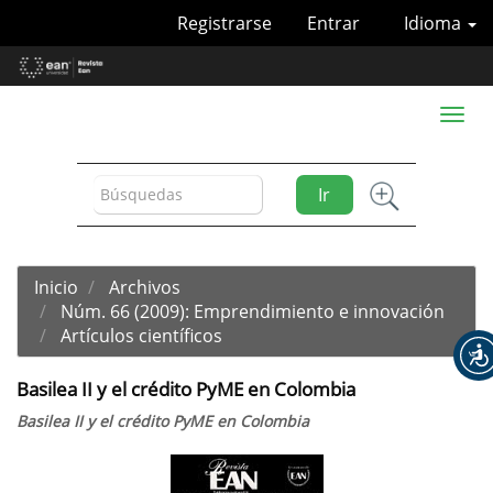
Navegación
Registrarse
Entrar
Idioma
principal
Contenido
principal
Barra
Toggl
lateral
naviga
Ir
Inicio
Archivos
Núm. 66 (2009): Emprendimiento e innovación
Artículos científicos
Basilea II y el crédito PyME en Colombia
Basilea II y el crédito PyME en Colombia
Barra