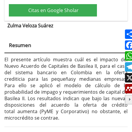
Citas en Google Sholar
Zulma Veloza Suárez
Contenido
principal
Resumen
del
artículo
El presente artículo muestra cuál es el impacto del
Nuevo Acuerdo de Capitales de Basilea II, para el caso
del sistema bancario en Colombia en la oferta
crediticia para las pequeñasy medianas empresas.
Para ello se aplicó el modelo de cálculo de la
probabilidad de impago y requerimientos de capital de
Basilea II. Los resultados indican que bajo las nuevas
disposiciones del acuerdo la oferta de crédito
total aumenta (PyME y Corporativo) no obstante, el
microcrédito se contrae.