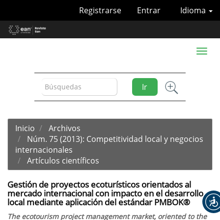
Navegación
Registrarse
Entrar
Idioma
principal
Contenido
principal
Barra
Toggl
lateral
naviga
Ir
Inicio
Archivos
Núm. 75 (2013): Competitividad local y negocios
internacionales
Artículos científicos
Gestión de proyectos ecoturísticos orientados al
mercado internacional con impacto en el desarrollo
local mediante aplicación del estándar PMBOK®
The ecotourism project management market, oriented to the