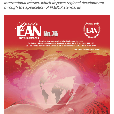
international market, which impacts regional development
through the application of PMBOK standards
Barra
lateral
del
artículo