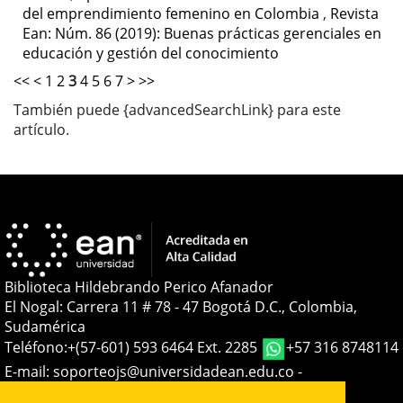
del emprendimiento femenino en Colombia
,
Revista
Ean: Núm. 86 (2019): Buenas prácticas gerenciales en
educación y gestión del conocimiento
<<
<
1
2
3
4
5
6
7
>
>>
También puede {advancedSearchLink} para este
artículo.
Biblioteca Hildebrando Perico Afanador
El Nogal: Carrera 11 # 78 - 47 Bogotá D.C., Colombia,
Sudamérica
Teléfono:
+(57-601) 593 6464 Ext. 2285
+57 316 8748114
E-mail:
soporteojs@universidadean.edu.co
-
biblioteca@universidadean.edu.co