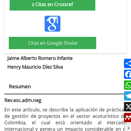
Citas en Crossref
0
Citas en Google Sholar
Jaime Alberto Romero Infante
Contenido
Henry Mauricio Díez Silva
principal
del
Resumen
artículo
Rev.esc.adm.neg
En este artículo, se describe la aplicación de prácticas
de gestión de proyectos en el sector ecoturístico de
Colombia, el cual está orientado al mercado
internacional y genera un impacto considerable en el