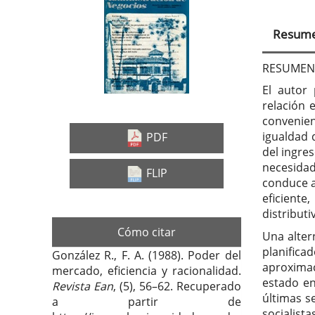
Barra
Con
lateral
prin
Resum
del
del
artículo
artí
RESUMEN
El autor 
relación 
convenien
igualdad 
PDF
del ingre
necesidade
FLIP
conduce a
eficiente
distributi
Cómo citar
Una alter
planifica
González R., F. A. (1988). Poder del
aproximac
mercado, eficiencia y racionalidad.
estado en
Revista Ean
, (5), 56–62. Recuperado
últimas s
a partir de
socialista