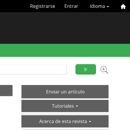
Registrarse
Entrar
Idioma
Ir
Enviar
Enviar un artículo
un
tutoriales
artículo
Tutoriales
acerca-
Acerca de esta revista
de