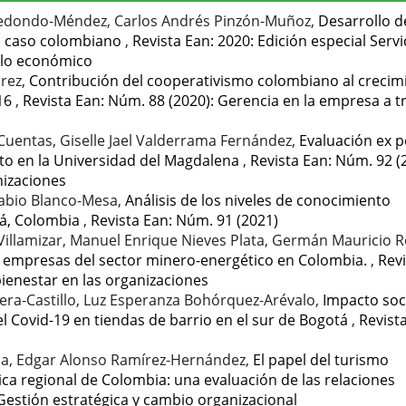
 Redondo-Méndez, Carlos Andrés Pinzón-Muñoz,
Desarrollo d
el caso colombiano
,
Revista Ean: 2020: Edición especial Servi
ollo económico
arez,
Contribución del cooperativismo colombiano al crecim
016
,
Revista Ean: Núm. 88 (2020): Gerencia en la empresa a t
Cuentas, Giselle Jael Valderrama Fernández,
Evaluación ex p
to en la Universidad del Magdalena
,
Revista Ean: Núm. 92 (
anizaciones
Fabio Blanco-Mesa,
Análisis de los niveles de conocimiento
cá, Colombia
,
Revista Ean: Núm. 91 (2021)
illamizar, Manuel Enrique Nieves Plata, Germán Mauricio R
s empresas del sector minero-energético en Colombia.
,
Revi
 bienestar en las organizaciones
era-Castillo, Luz Esperanza Bohórquez-Arévalo,
Impacto soci
Covid-19 en tiendas de barrio en el sur de Bogotá
,
Revist
yala, Edgar Alonso Ramírez-Hernández,
El papel del turismo
tica regional de Colombia: una evaluación de las relaciones
 Gestión estratégica y cambio organizacional