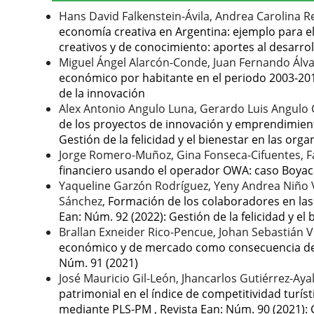
Hans David Falkenstein-Ávila, Andrea Carolina
economía creativa en Argentina: ejemplo para 
creativos y de conocimiento: aportes al desarr
Miguel Ángel Alarcón-Conde, Juan Fernando Álv
económico por habitante en el periodo 2003-2
de la innovación
Alex Antonio Angulo Luna, Gerardo Luis Angulo 
de los proyectos de innovación y emprendimien
Gestión de la felicidad y el bienestar en las org
Jorge Romero-Muñoz, Gina Fonseca-Cifuentes, 
financiero usando el operador OWA: caso Boya
Yaqueline Garzón Rodríguez, Yeny Andrea Niño V
Sánchez,
Formación de los colaboradores en la
Ean: Núm. 92 (2022): Gestión de la felicidad y el
Brallan Exneider Rico-Pencue, Johan Sebastián V
económico y de mercado como consecuencia del 
Núm. 91 (2021)
José Mauricio Gil-León, Jhancarlos Gutiérrez-A
patrimonial en el índice de competitividad turís
mediante PLS-PM
,
Revista Ean: Núm. 90 (2021):