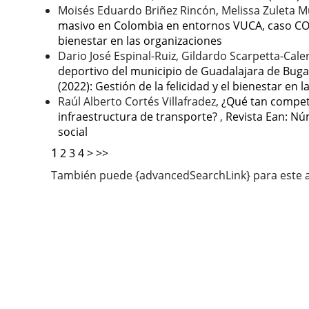
Moisés Eduardo Briñez Rincón, Melissa Zuleta 
masivo en Colombia en entornos VUCA, caso C
bienestar en las organizaciones
Dario José Espinal-Ruiz, Gildardo Scarpetta-C
deportivo del municipio de Guadalajara de Buga,
(2022): Gestión de la felicidad y el bienestar en 
Raúl Alberto Cortés Villafradez,
¿Qué tan competi
infraestructura de transporte?
,
Revista Ean: Nú
social
1
2
3
4
>
>>
También puede {advancedSearchLink} para este a