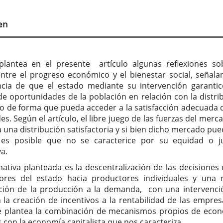
tenido
cipal
en
culo
plantea en el presente artículo algunas reflexiones so
entre el progreso económico y el bienestar social, señala
cia de que el estado mediante su intervención garanti
de oportunidades de la población en relación con la distri
so de forma que pueda acceder a la satisfacción adecuada 
s. Según el artículo, el libre juego de las fuerzas del merc
 una distribución satisfactoria y si bien dicho mercado pue
, es posible que no se caracterice por su equidad o ju
va.
nativa planteada es la descentralización de las decisiones 
dores del estado hacia productores individuales y una
ión de la producción a la demanda, con una intervenci
 la creación de incentivos a la rentabilidad de las empres
e plantea la combinación de mecanismos propios de eco
s con la economía capitalista que nos caracteriza.