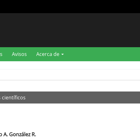
s
Avisos
Acerca de
 científicos
o A. González R.