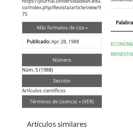
https://journal.universidadean.edu.
co/index.php/Revista/article/view/9
75
Palabra
Más formatos de cita
Publicado:
Apr 28, 1988
ECONOMI
BIENESTA
Número
Deta
Núm. 5 (1988)
del
Sección
artí
Artículos científicos
Términos de Licencia
(VER)
Artículos similares