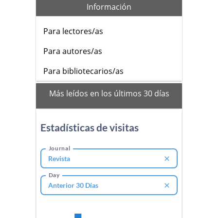
Información
Para lectores/as
Para autores/as
Para bibliotecarios/as
mas_vistos
Más leídos en los últimos 30 días