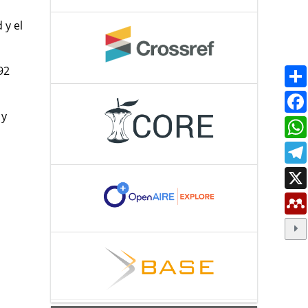
 y el
92
 y