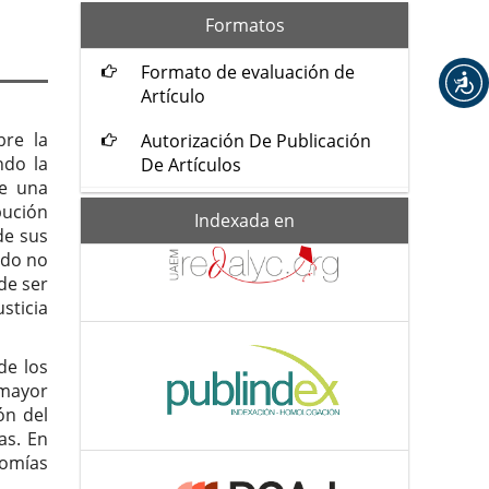
formatos
Formatos
Formato de evaluación de
Artículo
bre la
Autorización De Publicación
ndo la
De Artículos
ce una
bución
Indexada-
Indexada en
de
de sus
ado no
de ser
sticia
de los
 mayor
ón del
as. En
nomías