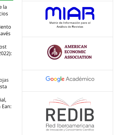
e la
cios
iento
ravés
ost
2022):
ojas
sta
al,
a Ean: