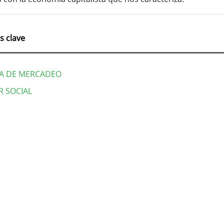
s clave
A DE MERCADEO
R SOCIAL
lles
culo