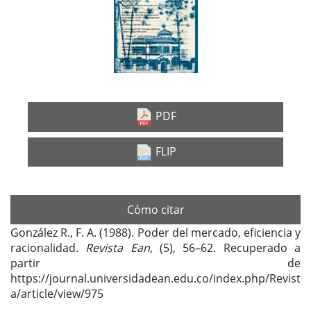
lateral
del
artículo
PDF
FLIP
Cómo citar
González R., F. A. (1988). Poder del mercado, eficiencia y
racionalidad.
Revista Ean
, (5), 56–62. Recuperado a
partir de
https://journal.universidadean.edu.co/index.php/Revist
a/article/view/975