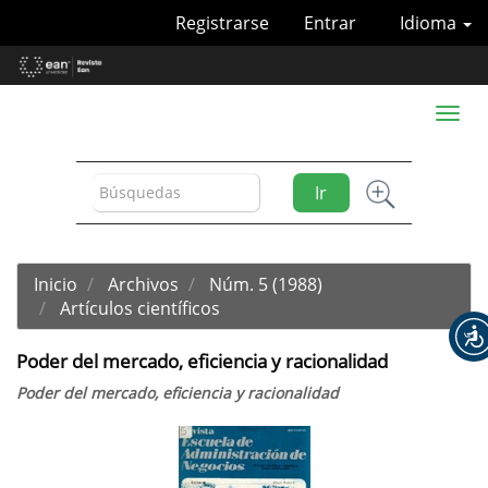
Navegación
Registrarse
Entrar
Idioma
principal
Contenido
principal
Barra
Toggl
lateral
naviga
Ir
Inicio
Archivos
Núm. 5 (1988)
Artículos científicos
Poder del mercado, eficiencia y racionalidad
Poder del mercado, eficiencia y racionalidad
Barra