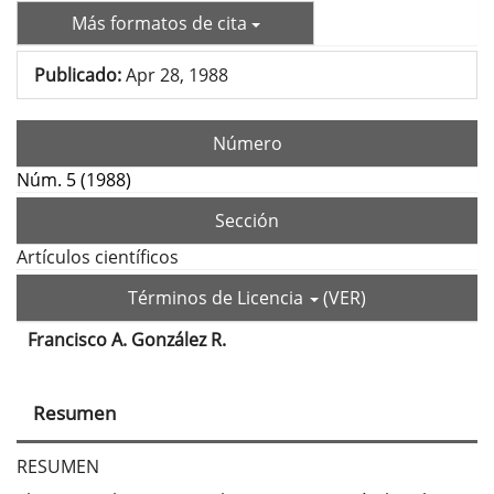
Más formatos de cita
Publicado:
Apr 28, 1988
Número
Núm. 5 (1988)
Sección
Artículos científicos
Términos de Licencia
(VER)
Francisco A. González R.
Contenido
principal
Resumen
del
artículo
RESUMEN