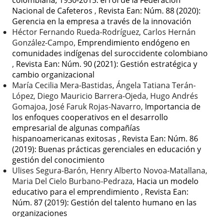
colombiana, 1930-2015: el rol de la Federación
Nacional de Cafeteros
,
Revista Ean: Núm. 88 (2020):
Gerencia en la empresa a través de la innovación
Héctor Fernando Rueda-Rodríguez, Carlos Hernán
González-Campo,
Emprendimiento endógeno en
comunidades indígenas del suroccidente colombiano
,
Revista Ean: Núm. 90 (2021): Gestión estratégica y
cambio organizacional
María Cecilia Mera-Bastidas, Ángela Tatiana Terán-
López, Diego Mauricio Barrera-Ojeda, Hugo Andrés
Gomajoa, José Faruk Rojas-Navarro,
Importancia de
los enfoques cooperativos en el desarrollo
empresarial de algunas compañías
hispanoamericanas exitosas
,
Revista Ean: Núm. 86
(2019): Buenas prácticas gerenciales en educación y
gestión del conocimiento
Ulises Segura-Barón, Henry Alberto Novoa-Matallana,
Maria Del Cielo Burbano-Pedraza,
Hacia un modelo
educativo para el emprendimiento
,
Revista Ean:
Núm. 87 (2019): Gestión del talento humano en las
organizaciones