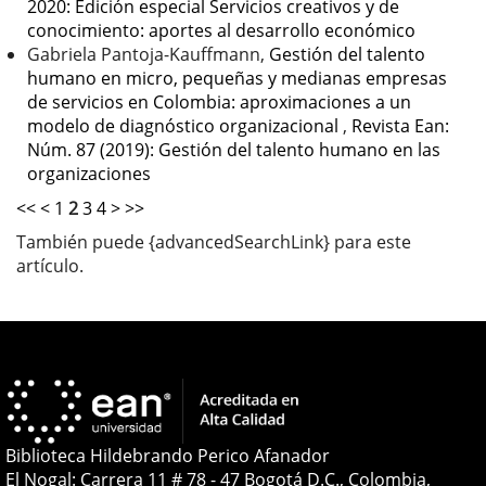
2020: Edición especial Servicios creativos y de
conocimiento: aportes al desarrollo económico
Gabriela Pantoja-Kauffmann,
Gestión del talento
humano en micro, pequeñas y medianas empresas
de servicios en Colombia: aproximaciones a un
modelo de diagnóstico organizacional
,
Revista Ean:
Núm. 87 (2019): Gestión del talento humano en las
organizaciones
<<
<
1
2
3
4
>
>>
También puede {advancedSearchLink} para este
artículo.
Biblioteca Hildebrando Perico Afanador
El Nogal: Carrera 11 # 78 - 47 Bogotá D.C., Colombia,