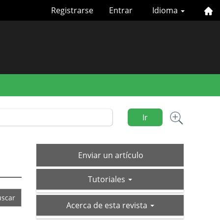
Registrarse
Entrar
Idioma
Ir
Enviar
Enviar un artículo
un
tutoriales
artículo
Tutoriales
acerca-
Acerca de esta revista
de