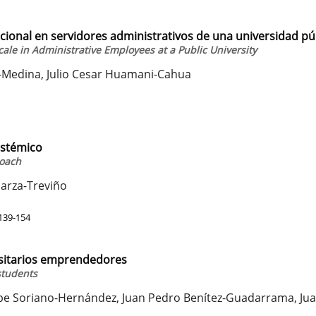
acional en servidores administrativos de una universidad pú
ale in Administrative Employees at a Public University
o-Medina, Julio Cesar Huamani-Cahua
istémico
roach
Garza-Treviño
139-154
rsitarios emprendedores
students
pe Soriano-Hernández, Juan Pedro Benítez-Guadarrama, Ju