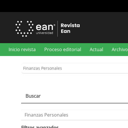
Navegación
principal
Contenido
principal
Barra
lateral
Inicio revista
Proceso editorial
Actual
Archivo
Buscar
Buscar
artículos
por
Filtros avanzados