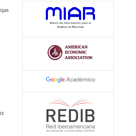
ojas
ez