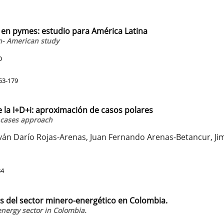
s en pymes: estudio para América Latina
in- American study
o
63-179
e la I+D+i: aproximación de casos polares
r cases approach
Iván Darío Rojas-Arenas, Juan Fernando Arenas-Betancur, Ji
84
s del sector minero-energético en Colombia.
energy sector in Colombia.