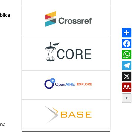
blica
ana