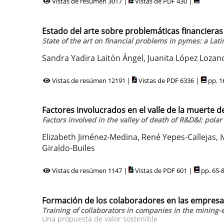
Vistas de resúmen 3017 |
Vistas de PDF 430 |
Estado del arte sobre problemáticas financiera
State of the art on financial problems in pymes: a Lat
Sandra Yadira Laitón Ángel, Juanita López Lozan
Vistas de resúmen 12191 |
Vistas de PDF 6336 |
pp. 1
Factores involucrados en el valle de la muerte d
Factors involved in the valley of death of R&D&I: pola
Elizabeth Jiménez-Medina, René Yepes-Callejas, 
Giraldo-Builes
Vistas de resúmen 1147 |
Vistas de PDF 601 |
pp. 65-
Formación de los colaboradores en las empresa
Training of collaborators in companies in the mining-
Una propuesta de valor sostenible