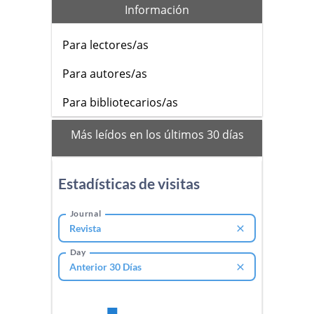
Información
Para lectores/as
Para autores/as
Para bibliotecarios/as
mas_vistos
Más leídos en los últimos 30 días