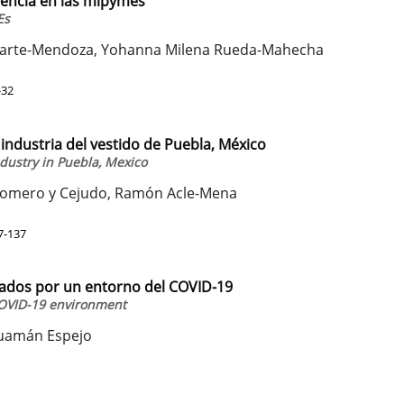
rencia en las mipymes
Es
Dugarte-Mendoza, Yohanna Milena Rueda-Mahecha
-32
 industria del vestido de Puebla, México
ndustry in Puebla, Mexico
 Romero y Cejudo, Ramón Acle-Mena
7-137
erados por un entorno del COVID-19
 COVID-19 environment
Huamán Espejo