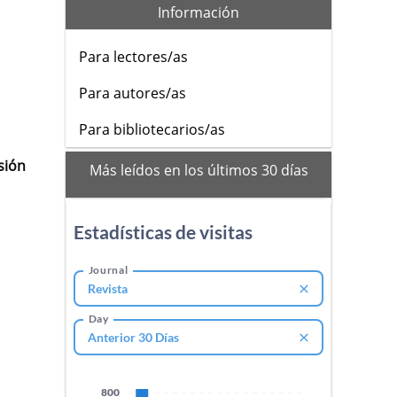
Información
Para lectores/as
Para autores/as
Para bibliotecarios/as
sión
mas_vistos
Más leídos en los últimos 30 días