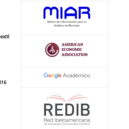
extil
016