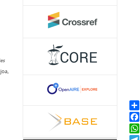
ies
joa,