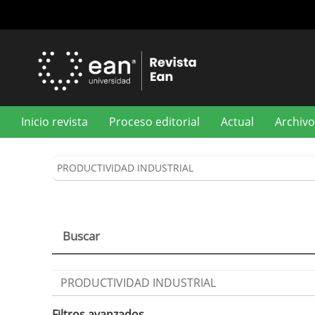
Navegación
principal
Contenido
principal
Barra
lateral
Inicio revista
Proceso editorial
Actual
Archivo
Buscar
Buscar
artículos
por
Filtros avanzados