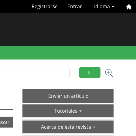
Registrarse
Entrar
Idioma
Ir
Enviar
Enviar un artículo
un
tutoriales
artículo
Tutoriales
acerca-
Acerca de esta revista
de