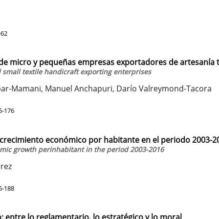
-62
 de micro y pequeñas empresas exportadores de artesanía t
small textile handicraft exporting enterprises
bar-Mamani, Manuel Anchapuri, Darío Valreymond-Tacora
5-176
 crecimiento económico por habitante en el periodo 2003-2
mic growth perinhabitant in the period 2003-2016
arez
5-188
: entre lo reglamentario, lo estratégico y lo moral