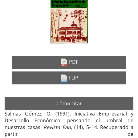
Barra
lateral
del
artículo
PDF
FLIP
Cómo citar
Salinas Gómez, O. (1991). Iniciativa Empresarial y
Desarrollo Económico: pensando el umbral de
nuestras casas.
Revista Ean
, (14), 5–14. Recuperado a
partir de