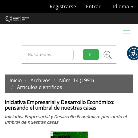
Navegación
Registrarse
Entrar
Idioma
principal
Contenido
principal
Barra
Toggl
lateral
naviga
Ir
Inicio
Archivos
Núm. 14 (1991)
Artículos científicos
Iniciativa Empresarial y Desarrollo Económico:
pensando el umbral de nuestras casas
Iniciativa Empresarial y Desarrollo Económico: pensando el
umbral de nuestras casas