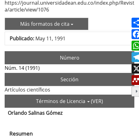
https://journal.universidadean.edu.co/index.php/Revist
a/article/view/1076
Más formatos de cita
Publicado:
May 11, 1991
Número
Núm. 14 (1991)
Sección
Artículos científicos
Términos de Licencia
(VER)
Orlando Salinas Gómez
Contenido
principal
Resumen