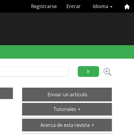
Registrarse
Entrar
Idioma
Ir
Enviar
Enviar un artículo
un
tutoriales
artículo
Tutoriales
acerca-
Acerca de esta revista
de