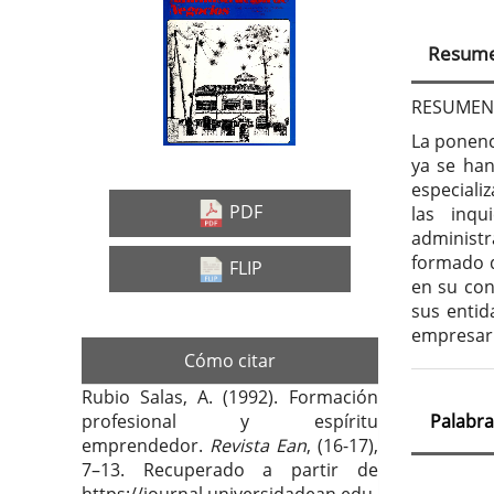
Barra
Con
lateral
prin
Resum
del
del
artículo
artí
RESUMEN
La ponenc
ya se han
especiali
PDF
las inqu
administ
formado d
FLIP
en su con
sus entid
empresari
Cómo citar
Rubio Salas, A. (1992). Formación
Palabra
profesional y espíritu
emprendedor.
Revista Ean
, (16-17),
7–13. Recuperado a partir de