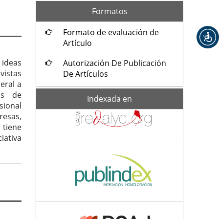
formatos
Formatos
Formato de evaluación de
Artículo
 ideas
Autorización De Publicación
vistas
De Artículos
eral a
as de
Indexada-
Indexada en
de
sional
resas,
 tiene
iativa