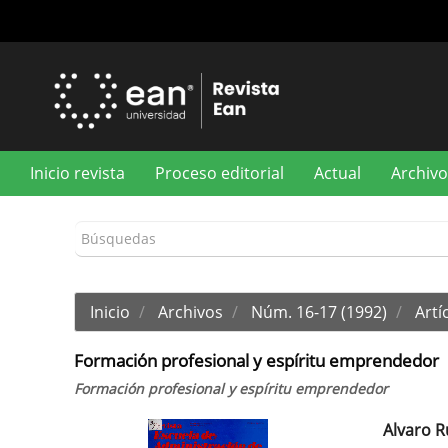
Navegación
principal
Contenido
principal
Barra
lateral
Inicio revista
Proceso editorial
Actual
Archivo
Inicio
Archivos
Núm. 16-17 (1992)
Artíc
Formación profesional y espíritu emprendedor
Formación profesional y espíritu emprendedor
Alvaro R