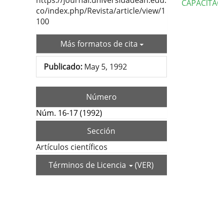
https://journal.universidadean.edu.
CAPACITA
co/index.php/Revista/article/view/1
100
Deta
del
Más formatos de cita
artí
Publicado:
May 5, 1992
Número
Núm. 16-17 (1992)
Sección
Artículos científicos
Términos de Licencia
(VER)