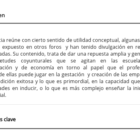
tenido
cipal
en
culo
ia reúne con cierto sentido de utilidad conceptual, algunas
 expuesto en otros foros y han tenido divulgación en re
zadas. Su contenido, trata de dar una repuesta amplia y gen
ietudes coyunturales que se agitan en las escuel
ración y de economía en torno al papel que el profe
e ellas puede jugar en la gestación y creación de las emp
dición exitosa y lo que es primordial, en la capacidad que
ades en inducir, o lo que es más complejo enseñar la inic
al.
s clave