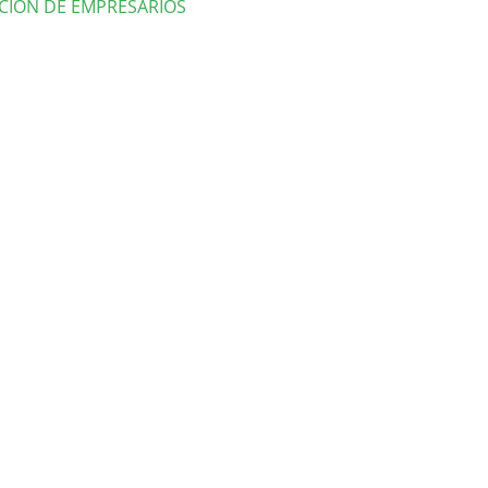
CION DE EMPRESARIOS
lles
culo