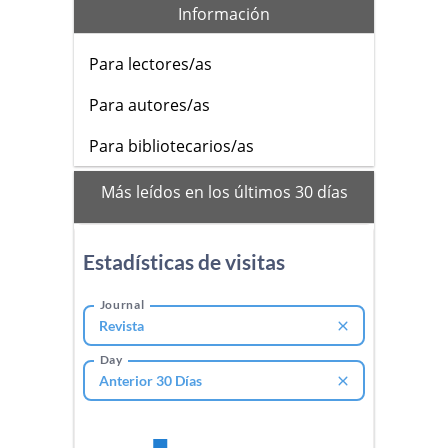
Información
Para lectores/as
Para autores/as
Para bibliotecarios/as
mas_vistos
Más leídos en los últimos 30 días