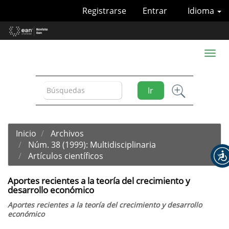
Navegación
Registrarse
Entrar
Idioma
principal
Contenido
principal
Barra
Toggl
lateral
naviga
Ir
Inicio
Archivos
Núm. 38 (1999): Multidisciplinaria
Artículos científicos
Aportes recientes a la teoría del crecimiento y
desarrollo económico
Aportes recientes a la teoría del crecimiento y desarrollo
económico