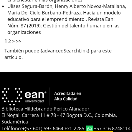
Ulises Segura-Barón, Henry Alberto Novoa-Matallana,
Maria Del Cielo Burbano-Pedraza,
Hacia un modelo
educativo para el emprendimiento
,
Revista Ean:
Núm. 87 (2019): Gestión del talento humano en las
organizaciones
1
2
>
>>
También puede {advancedSearchLink} para este
artículo.
Biblioteca Hildebrando Perico Afanador
El Nogal: Carrera 11 # 78 - 47 Bogotá D.C., Colombia,
Sudamérica
Teléfono:
+(57-601) 593 6464 Ext. 2285
+57 316 8748114