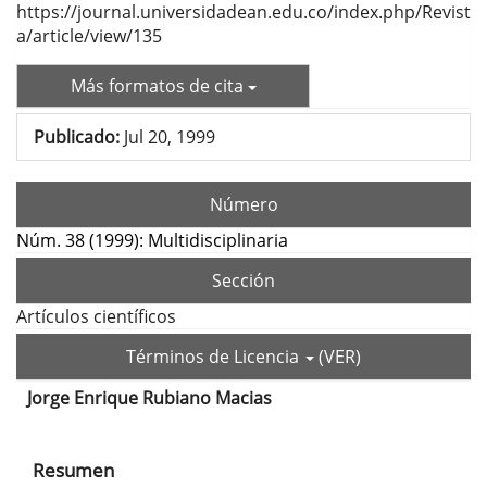
https://journal.universidadean.edu.co/index.php/Revist
a/article/view/135
Más formatos de cita
Publicado:
Jul 20, 1999
Número
Núm. 38 (1999): Multidisciplinaria
Sección
Artículos científicos
Términos de Licencia
(VER)
Jorge Enrique Rubiano Macias
Contenido
principal
Resumen