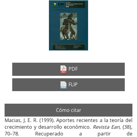
Barra
lateral
del
artículo
PDF
FLIP
Cómo citar
Macias, J. E. R. (1999). Aportes recientes a la teoría del
crecimiento y desarrollo económico.
Revista Ean
, (38),
70–78. Recuperado a partir de