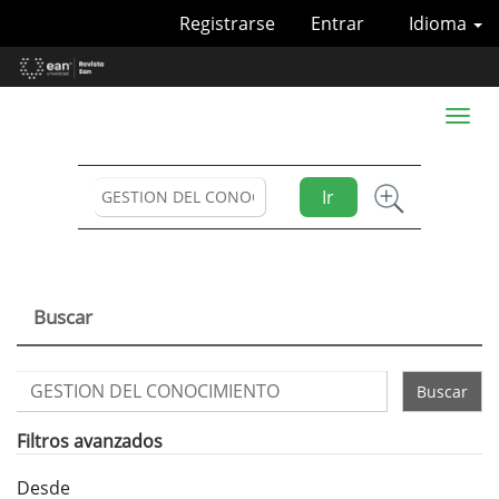
Navegación
Registrarse
Entrar
Idioma
principal
Contenido
principal
Barra
Toggl
lateral
naviga
Ir
Buscar
Buscar
artículos
por
Filtros avanzados
Desde