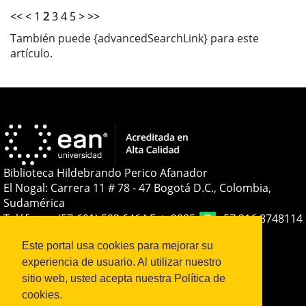
<<
<
1
2
3
4
5
>
>>
También puede {advancedSearchLink} para este
artículo.
Biblioteca Hildebrando Perico Afanador
El Nogal: Carrera 11 # 78 - 47 Bogotá D.C., Colombia,
Sudamérica
Teléfono:
+(57-601) 593 6464 Ext. 2285
+57 316 8748114
E-mail:
soporteojs@universidadean.edu.co
-
Este portal usa cookies para mejorar su
biblioteca@universidadean.edu.co
experiencia de usuario. Al utilizar nuestro
sitio web, usted acepta nuestra Política de
Sistema OJS - Metabiblioteca |
cookies.