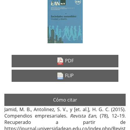
Barra
lateral
del
artículo
PDF
FLIP
Cómo citar
Jamid, M. B., Antolinez, S. V., y [et. al.], H. G. C. (2015).
Compendios empresariales.
Revista Ean
, (78), 12–19.
Recuperado a partir de
https://journal.universidadean.edu.co/index.php/Revist