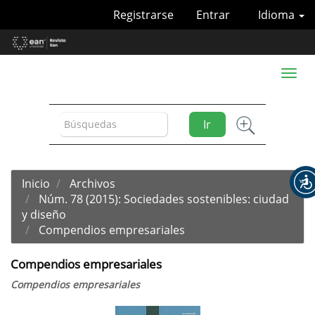
Navegación
Registrarse
Entrar
Idioma
principal
Contenido
principal
Barra
Toggl
lateral
naviga
Ir
Inicio
Archivos
Núm. 78 (2015): Sociedades sostenibles: ciudad
y diseño
Compendios empresariales
Compendios empresariales
Compendios empresariales