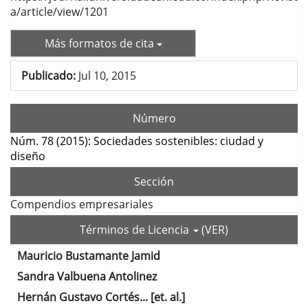
a/article/view/1201
Más formatos de cita
Publicado:
Jul 10, 2015
Número
Núm. 78 (2015): Sociedades sostenibles: ciudad y
diseño
Sección
Compendios empresariales
Términos de Licencia
(VER)
Mauricio Bustamante Jamid
Contenido
Sandra Valbuena Antolinez
principal
Hernán Gustavo Cortés... [et. al.]