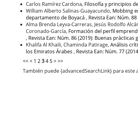
Carlos Ramírez Cardona,
Filosofía y principios 
William Alberto Salinas-Guayacundo,
Mobbing en
departamento de Boyacá
,
Revista Ean: Núm. 88 
Alma Brenda Leyva-Carreras, Jesús Rodolfo Alcán
Coronado-García,
Formación del perfil emprend
,
Revista Ean: Núm. 86 (2019): Buenas prácticas 
Khalifa Al Khaili, Chaminda Patirage,
Análisis crí
los Emiratos Árabes
,
Revista Ean: Núm. 77 (2014
<<
<
1
2
3
4
5
>
>>
También puede {advancedSearchLink} para este a