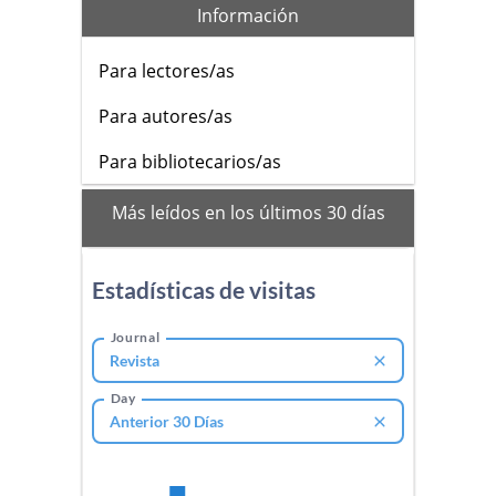
Información
Para lectores/as
Para autores/as
Para bibliotecarios/as
mas_vistos
Más leídos en los últimos 30 días