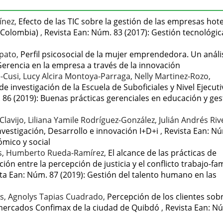
ínez,
Efecto de las TIC sobre la gestión de las empresas hot
, Colombia)
,
Revista Ean: Núm. 83 (2017): Gestión tecnológic
mpato,
Perfil psicosocial de la mujer emprendedora. Un análi
Gerencia en la empresa a través de la innovación
-Cusi, Lucy Alcira Montoya-Parraga, Nelly Martinez-Rozo,
de investigación de la Escuela de Suboficiales y Nivel Ejecut
 86 (2019): Buenas prácticas gerenciales en educación y ges
lavijo, Liliana Yamile Rodríguez-González, Julián Andrés Riv
nvestigación, Desarrollo e innovación I+D+i
,
Revista Ean: Nú
ómico y social
as, Humberto Rueda-Ramírez,
El alcance de las prácticas de
ción entre la percepción de justicia y el conflicto trabajo-fam
ta Ean: Núm. 87 (2019): Gestión del talento humano en las
us, Agnolys Tapias Cuadrado,
Percepción de los clientes sobr
rmercados Confimax de la ciudad de Quibdó
,
Revista Ean: N