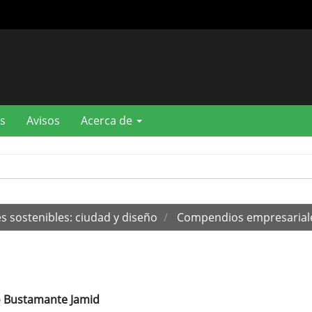
s
Avisos
Acerca de
s sostenibles: ciudad y diseño
Compendios empresarial
o Bustamante Jamid