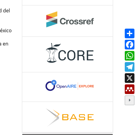
d del
éxico
a en