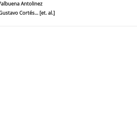
tenido
albuena Antolinez
cipal
stavo Cortés... [et. al.]
culo
lles
culo