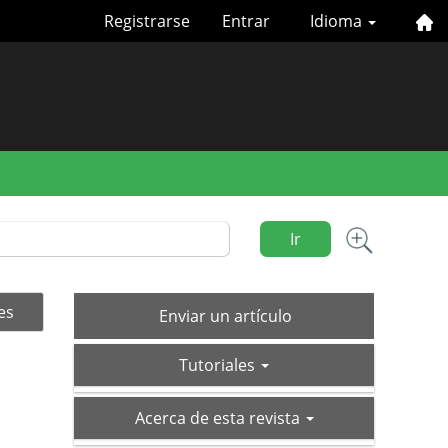
Registrarse
Entrar
Idioma
Ir
Enviar
es
Enviar un artículo
un
tutoriales
artículo
Tutoriales
acerca-
Acerca de esta revista
de