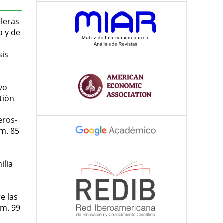
eleras
a y de
sis
ivo
tión
eros-
m. 85
ilia
e las
úm. 99