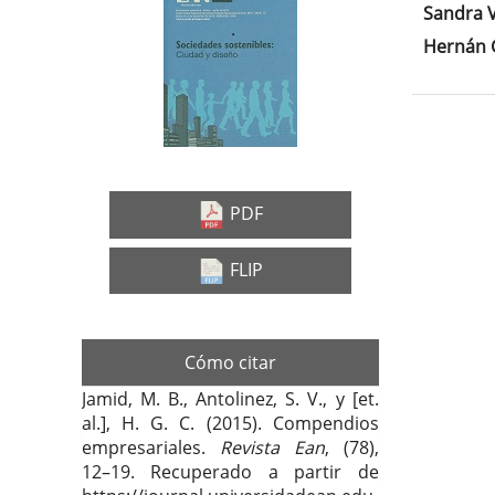
Barra
Con
Sandra V
lateral
prin
Hernán Gu
del
del
artículo
artí
Deta
del
artí
PDF
FLIP
Cómo citar
Jamid, M. B., Antolinez, S. V., y [et.
al.], H. G. C. (2015). Compendios
empresariales.
Revista Ean
, (78),
12–19. Recuperado a partir de