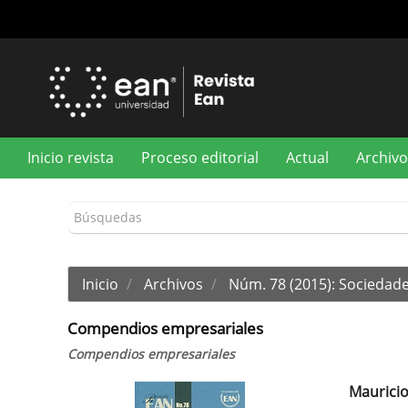
Navegación
principal
Contenido
principal
Barra
lateral
Inicio revista
Proceso editorial
Actual
Archivo
Inicio
Archivos
Núm. 78 (2015): Sociedade
Compendios empresariales
Compendios empresariales
Maurici