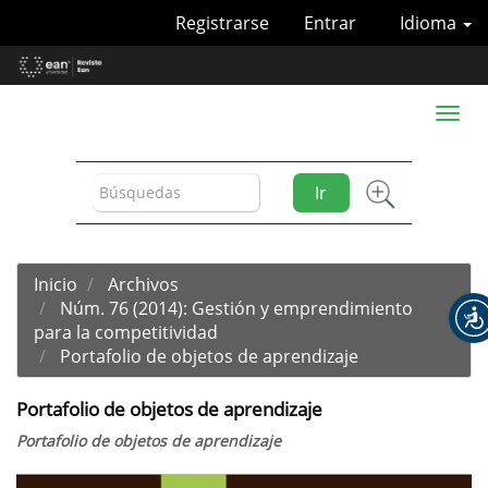
Navegación
Registrarse
Entrar
Idioma
principal
Contenido
principal
Barra
Toggl
lateral
naviga
Ir
Inicio
Archivos
Núm. 76 (2014): Gestión y emprendimiento
para la competitividad
Portafolio de objetos de aprendizaje
Portafolio de objetos de aprendizaje
Portafolio de objetos de aprendizaje