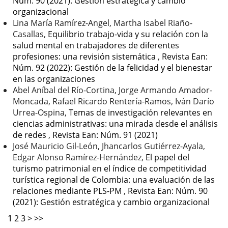
Núm. 90 (2021): Gestión estratégica y cambio
organizacional
Lina María Ramírez-Angel, Martha Isabel Riaño-
Casallas,
Equilibrio trabajo-vida y su relación con la
salud mental en trabajadores de diferentes
profesiones: una revisión sistemática
,
Revista Ean:
Núm. 92 (2022): Gestión de la felicidad y el bienestar
en las organizaciones
Abel Aníbal del Río-Cortina, Jorge Armando Amador-
Moncada, Rafael Ricardo Rentería-Ramos, Iván Darío
Urrea-Ospina,
Temas de investigación relevantes en
ciencias administrativas: una mirada desde el análisis
de redes
,
Revista Ean: Núm. 91 (2021)
José Mauricio Gil-León, Jhancarlos Gutiérrez-Ayala,
Edgar Alonso Ramírez-Hernández,
El papel del
turismo patrimonial en el índice de competitividad
turística regional de Colombia: una evaluación de las
relaciones mediante PLS-PM
,
Revista Ean: Núm. 90
(2021): Gestión estratégica y cambio organizacional
1
2
3
>
>>