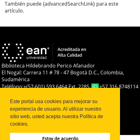
También puede {advancedSearchLink} para este
artículo.
Biblioteca Hildebrando Perico Afanador
El Nogal: Carrera 11 # 78 - 47 Bogotá D.C., Colombia,
Sudamérica
Teléfono:
+(57-601) 593 6464 Ext. 2285
+57 316 8748114
E-mail:
soporteojs@universidadean.edu.co
-
biblioteca@universidadean.edu.co
Este portal usa cookies para mejorar su
experiencia de usuario. Al utilizar nuestro
sitio web, usted acepta nuestra Política de
Sistema OJS - Metabiblioteca |
cookies.
Estoy de acuerdo