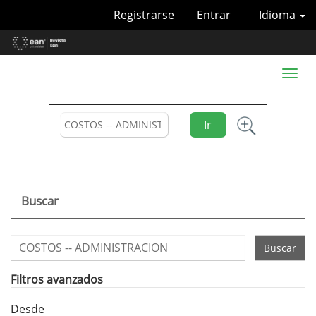
Navegación
Registrarse
Entrar
Idioma
principal
Contenido
principal
Barra
Toggl
lateral
naviga
Ir
Buscar
Buscar
artículos
por
Filtros avanzados
Desde