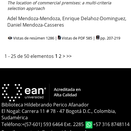
The location of commercial premises: a multi-criteria
selection approach
Adel Mendoza-Mendoza, Enrique Delahoz-Dominguez,
Daniel Mendoza-Casseres
Vistas de resúmen 1286 |
Vistas de PDF 585 |
pp. 207-219
1 - 25 de 50 elementos
1
2
>
>>
Biblioteca Hildebrando Perico Afanador
El Nogal: Carrera 11 # 78 - 47 Bogotá D.C., Colombia,
Sudamérica
Teléfono:
+(57-601) 593 6464 Ext. 2285
+57 316 8748114