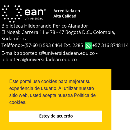
Biblioteca Hildebrando Perico Afanador
El Nogal: Carrera 11 # 78 - 47 Bogotá D.C., Colombia,
Sudamérica
Teléfono:
+(57-601) 593 6464 Ext. 2285
+57 316 8748114
E-mail:
soporteojs@universidadean.edu.co
-
biblioteca@universidadean.edu.co
Sistema OJS - Metabiblioteca |
Este portal usa cookies para mejorar su
experiencia de usuario. Al utilizar nuestro
sitio web, usted acepta nuestra Política de
cookies.
Estoy de acuerdo