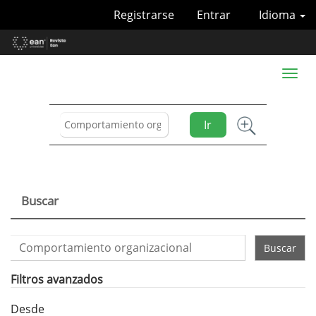
Navegación
Registrarse
Entrar
Idioma
principal
Contenido
principal
Barra
Toggl
lateral
naviga
Ir
Buscar
Buscar
artículos
por
Filtros avanzados
Desde