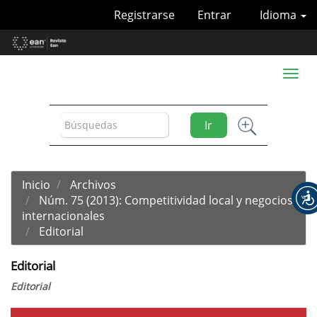
Navegación
Registrarse
Entrar
Idioma
principal
Contenido
principal
Barra
Toggl
lateral
naviga
Ir
Inicio
Archivos
Núm. 75 (2013): Competitividad local y negocios
internacionales
Editorial
Editorial
Editorial