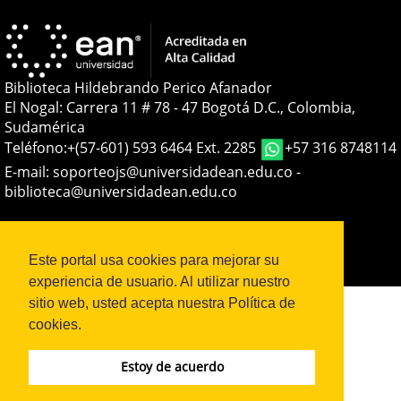
Biblioteca Hildebrando Perico Afanador
El Nogal: Carrera 11 # 78 - 47 Bogotá D.C., Colombia,
Sudamérica
Teléfono:
+(57-601) 593 6464 Ext. 2285
+57 316 8748114
E-mail:
soporteojs@universidadean.edu.co
-
biblioteca@universidadean.edu.co
Sistema OJS - Metabiblioteca |
Este portal usa cookies para mejorar su
experiencia de usuario. Al utilizar nuestro
sitio web, usted acepta nuestra Política de
cookies.
Estoy de acuerdo