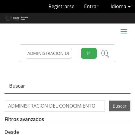
Navegación
Registrarse
Entrar
Idioma
principal
Contenido
principal
Barra
Toggl
lateral
naviga
Ir
Buscar
Buscar
artículos
por
Filtros avanzados
Desde