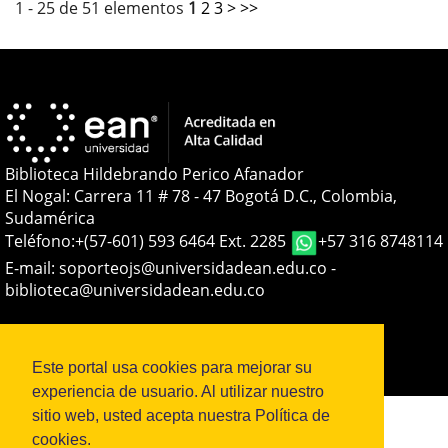
1 - 25 de 51 elementos
1
2
3
>
>>
Biblioteca Hildebrando Perico Afanador
El Nogal: Carrera 11 # 78 - 47 Bogotá D.C., Colombia,
Sudamérica
Teléfono:
+(57-601) 593 6464 Ext. 2285
+57 316 8748114
E-mail:
soporteojs@universidadean.edu.co
-
biblioteca@universidadean.edu.co
Sistema OJS - Metabiblioteca |
Este portal usa cookies para mejorar su
experiencia de usuario. Al utilizar nuestro
sitio web, usted acepta nuestra Política de
cookies.