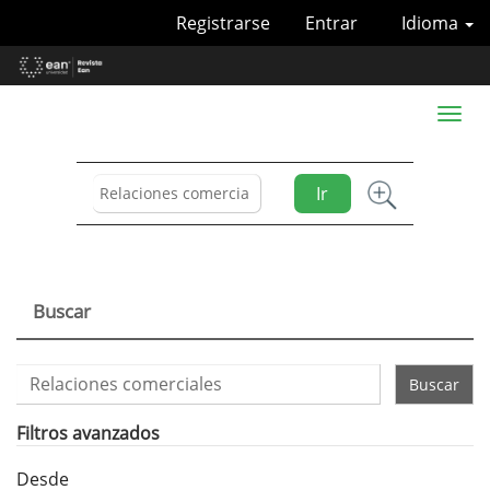
Navegación
Registrarse
Entrar
Idioma
principal
Contenido
principal
Barra
Toggl
lateral
naviga
Ir
Buscar
Buscar
artículos
por
Filtros avanzados
Desde