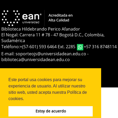
Biblioteca Hildebrando Perico Afanador
El Nogal: Carrera 11 # 78 - 47 Bogotá D.C., Colombia,
Sudamérica
Teléfono:
+(57-601) 593 6464 Ext. 2285
+57 316 8748114
E-mail:
soporteojs@universidadean.edu.co
-
biblioteca@universidadean.edu.co
Sistema OJS - Metabiblioteca |
Este portal usa cookies para mejorar su
experiencia de usuario. Al utilizar nuestro
sitio web, usted acepta nuestra Política de
cookies.
Estoy de acuerdo