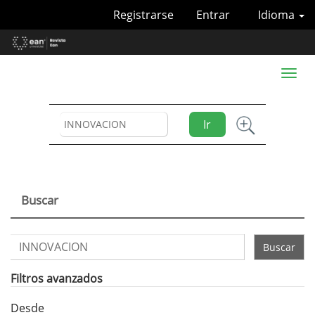
Navegación
Registrarse
Entrar
Idioma
principal
Contenido
principal
Barra
Toggl
lateral
naviga
Ir
Buscar
Buscar
artículos
por
Filtros avanzados
Desde