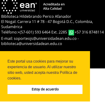
Biblioteca Hildebrando Perico Afanador
El Nogal: Carrera 11 # 78 - 47 Bogotá D.C., Colombia,
Sudamérica
Teléfono:
+(57-601) 593 6464 Ext. 2285
+57 316 8748114
E-mail:
soporteojs@universidadean.edu.co
-
biblioteca@universidadean.edu.co
Sistema OJS - Metabiblioteca |
Este portal usa cookies para mejorar su
experiencia de usuario. Al utilizar nuestro
sitio web, usted acepta nuestra Política de
cookies.
Estoy de acuerdo