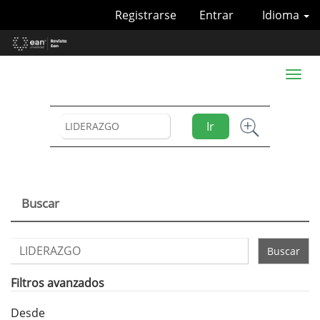
Navegación
Registrarse
Entrar
Idioma
principal
Contenido
principal
Barra
Toggl
lateral
naviga
Ir
Buscar
Buscar
artículos
por
Filtros avanzados
Desde