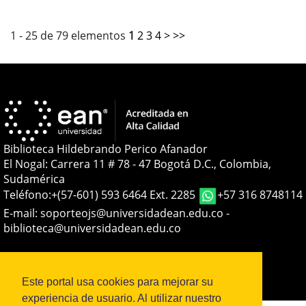
1 - 25 de 79 elementos
1
2
3
4
>
>>
Biblioteca Hildebrando Perico Afanador
El Nogal: Carrera 11 # 78 - 47 Bogotá D.C., Colombia,
Sudamérica
Teléfono:
+(57-601) 593 6464 Ext. 2285
+57 316 8748114
E-mail:
soporteojs@universidadean.edu.co
-
biblioteca@universidadean.edu.co
Sistema OJS - Metabiblioteca |
Este portal usa cookies para mejorar su
experiencia de usuario. Al utilizar nuestro