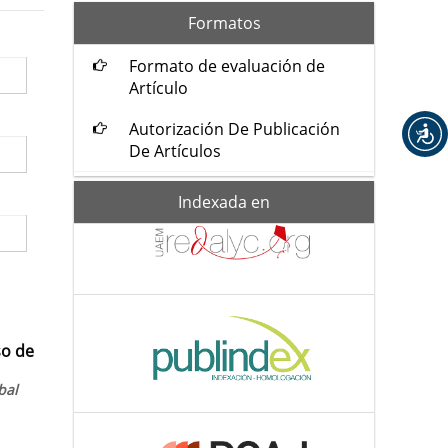
formatos
Formatos
Formato de evaluación de
Artículo
Autorización De Publicación
De Artículos
Indexada-
Indexada en
de
so de
bal