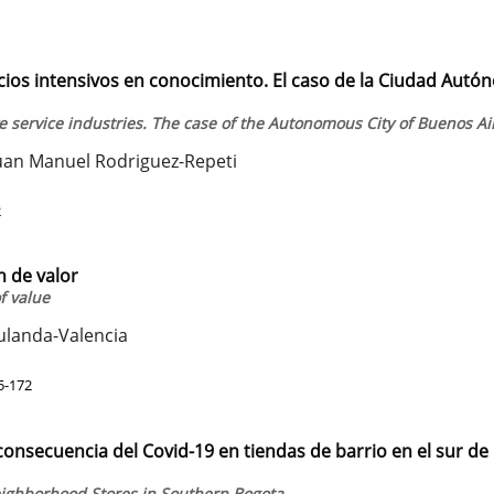
icios intensivos en conocimiento. El caso de la Ciudad Aut
service industries. The case of the Autonomous City of Buenos Ai
 Juan Manuel Rodriguez-Repeti
2
 de valor
f value
ulanda-Valencia
5-172
nsecuencia del Covid-19 en tiendas de barrio en el sur de
eighborhood Stores in Southern Bogota