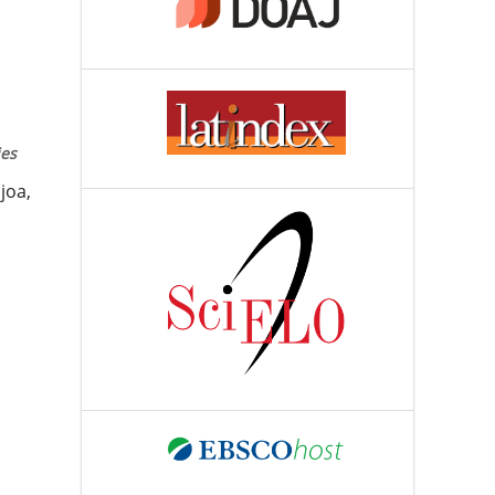
ies
joa,