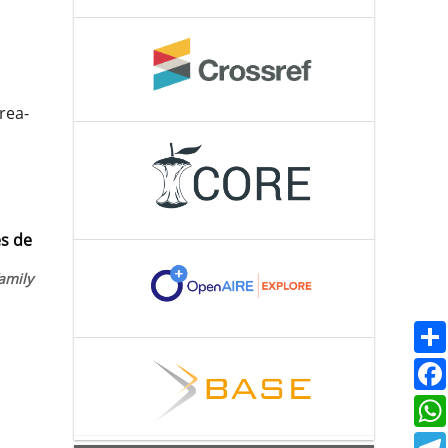
rea-
es de
amily