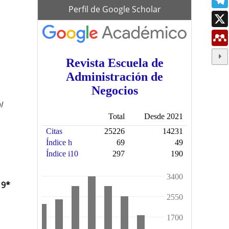
scholar
Perfil de Google Scholar
l
19*