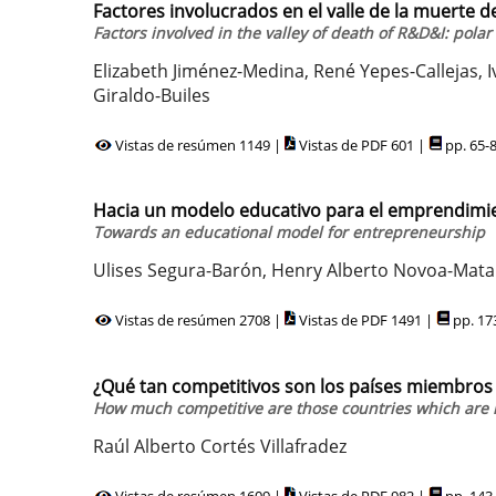
Factores involucrados en el valle de la muerte d
Factors involved in the valley of death of R&D&I: pola
Elizabeth Jiménez-Medina, René Yepes-Callejas, 
Giraldo-Builes
Vistas de resúmen 1149 |
Vistas de PDF 601 |
pp. 65-
Hacia un modelo educativo para el emprendimi
Towards an educational model for entrepreneurship
Ulises Segura-Barón, Henry Alberto Novoa-Matal
Vistas de resúmen 2708 |
Vistas de PDF 1491 |
pp. 17
¿Qué tan competitivos son los países miembros d
How much competitive are those countries which are m
Raúl Alberto Cortés Villafradez
Vistas de resúmen 1609 |
Vistas de PDF 982 |
pp. 143