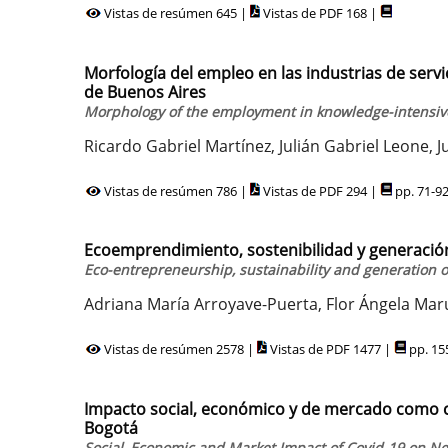
Vistas de resúmen 645 |
Vistas de PDF 168 |
Morfología del empleo en las industrias de serv
de Buenos Aires
Morphology of the employment in knowledge-intensive 
Ricardo Gabriel Martínez, Julián Gabriel Leone,
Vistas de resúmen 786 |
Vistas de PDF 294 |
pp. 71-9
Ecoemprendimiento, sostenibilidad y generación
Eco-entrepreneurship, sustainability and generation o
Adriana María Arroyave-Puerta, Flor Ángela Mar
Vistas de resúmen 2578 |
Vistas de PDF 1477 |
pp. 15
Impacto social, económico y de mercado como co
Bogotá
Social, Economic and Market Impact of Covid-19 on N