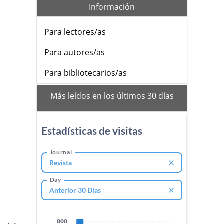
Información
Para lectores/as
Para autores/as
Para bibliotecarios/as
mas_vistos
Más leídos en los últimos 30 días