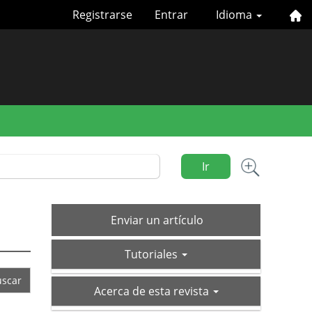
Registrarse
Entrar
Idioma
Ir
Enviar
Enviar un artículo
un
tutoriales
artículo
Tutoriales
acerca-
Acerca de esta revista
de