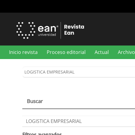
Navegación
principal
Contenido
principal
Barra
lateral
Inicio revista
Proceso editorial
Actual
Archivo
Buscar
Buscar
artículos
por
Filtros avanzados