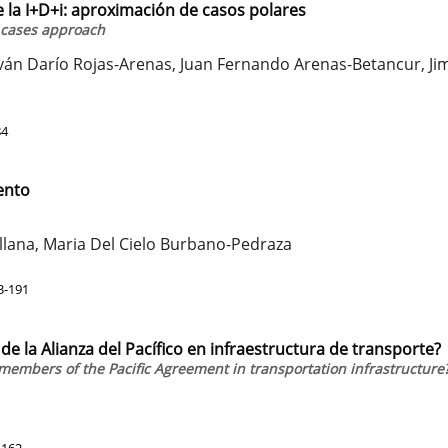
e la I+D+i: aproximación de casos polares
r cases approach
Iván Darío Rojas-Arenas, Juan Fernando Arenas-Betancur, Ji
84
ento
lana, Maria Del Cielo Burbano-Pedraza
3-191
e la Alianza del Pacífico en infraestructura de transporte?
embers of the Pacific Agreement in transportation infrastructure
-162