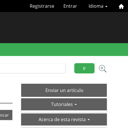
Registrarse
Entrar
Idioma
Ir
Enviar
Enviar un artículo
un
tutoriales
artículo
Tutoriales
acerca-
Acerca de esta revista
de