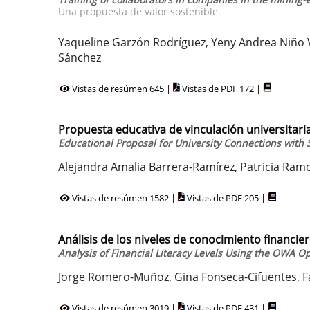
Una propuesta de valor sostenible
Yaqueline Garzón Rodríguez, Yeny Andrea Niño V
Sánchez
Vistas de resúmen 645 |
Vistas de PDF 172 |
Propuesta educativa de vinculación universitar
Educational Proposal for University Connections with
Alejandra Amalia Barrera-Ramírez, Patricia Ram
Vistas de resúmen 1582 |
Vistas de PDF 205 |
Análisis de los niveles de conocimiento financ
Analysis of Financial Literacy Levels Using the OWA O
Jorge Romero-Muñoz, Gina Fonseca-Cifuentes, 
Vistas de resúmen 3019 |
Vistas de PDF 431 |