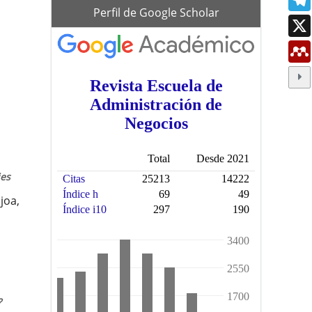
scholar
Perfil de Google Scholar
ies
joa,
?