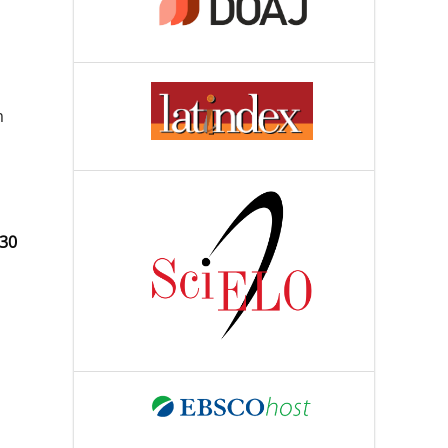
m
030