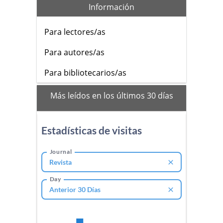
Información
Para lectores/as
Para autores/as
Para bibliotecarios/as
mas_vistos
Más leídos en los últimos 30 días