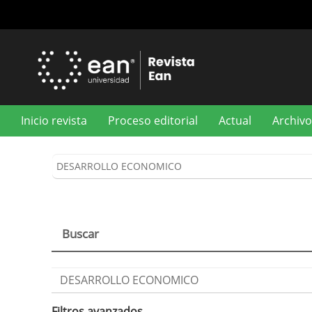
Navegación
principal
Contenido
principal
Barra
lateral
Inicio revista
Proceso editorial
Actual
Archivo
Buscar
Buscar
artículos
por
Filtros avanzados